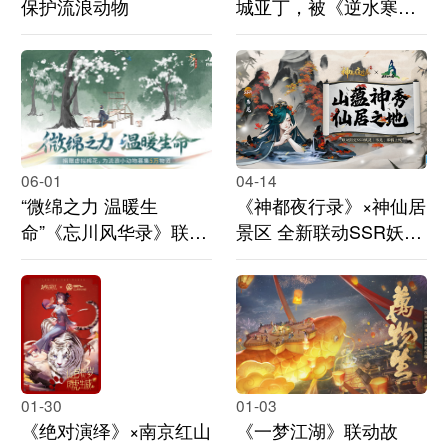
保护流浪动物
城亚丁，被《逆水寒》
复刻到元宇宙了！联动
外观还能免费拿
06-01
04-14
“微绵之力 温暖生
《神都夜行录》×神仙居
命”《忘川风华录》联手
景区 全新联动SSR妖灵
白鲸鱼开启救助流浪动
韦羌即将降临神都
物公益行动
01-30
01-03
《绝对演绎》×南京红山
《一梦江湖》联动故