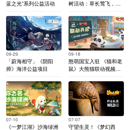
蓝之光”系列公益活动
树活动：草长莺飞，共
建绿色长安
09-29
09-18
「蔚海相守」《阴阳
憨萌国宝入驻 《猫和老
师》海洋公益项目
鼠》大熊猫联动视频发
布
07-10
07-07
《一梦江湖》沙海绿洲
守望生灵！《梦幻西