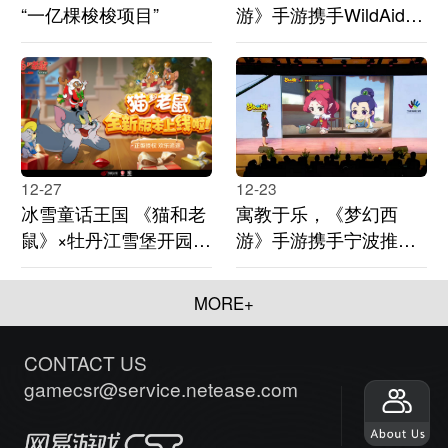
“一亿棵梭梭项目”
游》手游携手WildAid打
造野生动物保护新玩法
12-27
12-23
冰雪童话王国 《猫和老
寓教于乐，《梦幻西
鼠》×牡丹江雪堡开园预
游》手游携手宁波推广
告
垃圾分类
MORE+
CONTACT US
gamecsr@service.netease.com