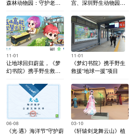
森林动物园：守护老虎
宫、深圳野生动物园、
计划
南京夫子庙
11-01
11-01
让地球回归蔚蓝，《梦
《梦幻书院》携手野生
幻书院》携手野生救援·
救援“地球一援”项目
地球一援上线公益漫画
06-08
03-10
《光·遇》海洋节“守护蔚
《轩辕剑龙舞云山》植