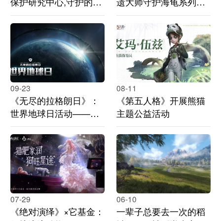
保护研究中心,守护的契
遗大师守护海龟系列公
约全新篇章开启！
益
09-23
08-11
《无尽的拉格朗日》：
《第五人格》开展熊猫
世界地球日活动——永
主题公益活动
恒的地球家园与你我
07-29
06-10
《绝对演绎》×它基金：
一辈子总要去一次的稻