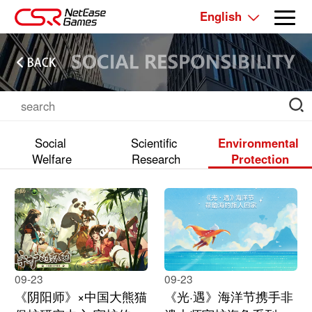
English
All Reports
Social
Scientific
Environmental
Welfare
Research
Protection
09-23
09-23
《阴阳师》×中国大熊猫
《光·遇》海洋节携手非